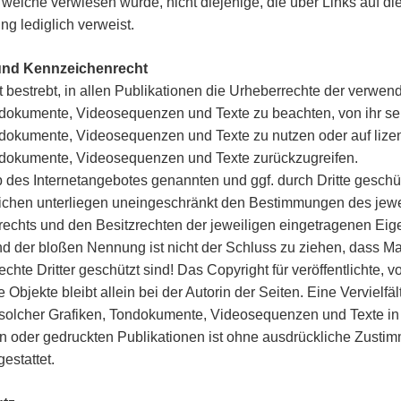
f welche verwiesen wurde, nicht diejenige, die über Links auf di
ng lediglich verweist.
 und Kennzeichenrecht
st bestrebt, in allen Publikationen die Urheberrechte der verwen
dokumente, Videosequenzen und Texte zu beachten, von ihr selb
ndokumente, Videosequenzen und Texte zu nutzen oder auf lizen
ndokumente, Videosequenzen und Texte zurückzugreifen.
b des Internetangebotes genannten und ggf. durch Dritte gesch
chen unterliegen uneingeschränkt den Bestimmungen des jewei
echts und den Besitzrechten der jeweiligen eingetragenen Eig
nd der bloßen Nennung ist nicht der Schluss zu ziehen, dass 
chte Dritter geschützt sind! Das Copyright für veröffentlichte, v
te Objekte bleibt allein bei der Autorin der Seiten. Eine Vervielfä
olcher Grafiken, Tondokumente, Videosequenzen und Texte in
en oder gedruckten Publikationen ist ohne ausdrückliche Zusti
gestattet.