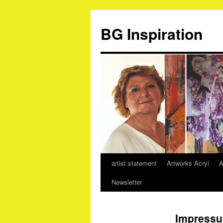
Zum
Inhalt
BG Inspiration
springen
artist statement
Artworks Acryl
A
Newsletter
Impress