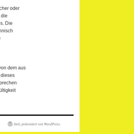
cher oder
 die
s. Die
hnisch
e
 von dem aus
 dieses
sprechen
ltigkeit
Stolz präsentiert von WordPress.