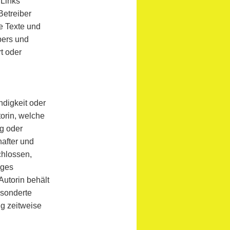
 Links
Betreiber
le Texte und
bers und
t oder
ndigkeit oder
torin, welche
ng oder
after und
chlossen,
iges
Autorin behält
esonderte
ng zeitweise