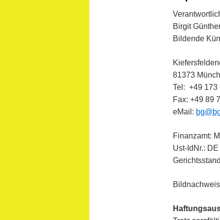
Verantwortlich
Birgit Günthe
Bildende Küns
Kiefersfeldene
81373 Münc
Tel: +49 173
Fax: +49 89 
eMail:
bg@bg-
Finanzamt: 
Ust-IdNr.: D
Gerichtsstan
Bildnachweise
Haftungsau