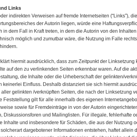
und Links
oder indirekten Verweisen auf fremde Internetseiten (“Links”), d
tungsbereiches der Autorin liegen, würde eine Haftungsverpfli
h in dem Fall in Kraft treten, in dem die Autorin von den Inhalte
chnisch möglich und zumutbar wäre, die Nutzung im Falle rechts
rhindern.
rklärt hiermit ausdrücklich, dass zum Zeitpunkt der Linksetzung 
alte auf den zu verlinkenden Seiten erkennbar waren. Auf die ak
staltung, die Inhalte oder die Urheberschaft der gelinkten/verkn
n keinerlei Einfluss. Deshalb distanziert sie sich hiermit ausdrü
n aller gelinkten /verknüpften Seiten, die nach der Linksetzung v
 Feststellung gilt für alle innerhalb des eigenen Internetangeb
weise sowie für Fremdeinträge in von der Autorin eingerichtete
 Diskussionsforen und Mailinglisten. Für illegale, fehlerhafte o
e Inhalte und insbesondere für Schäden, die aus der Nutzung o
solcherart dargebotener Informationen entstehen, haftet allein 