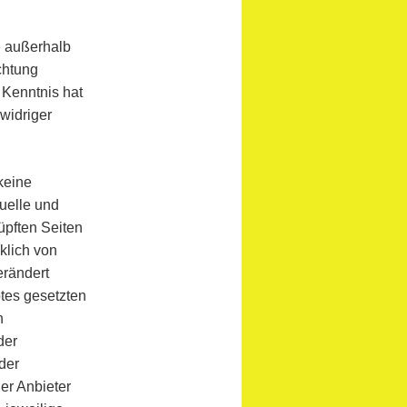
ie außerhalb
chtung
n Kenntnis hat
widriger
keine
tuelle und
üpften Seiten
cklich von
erändert
otes gesetzten
n
der
der
der Anbieter