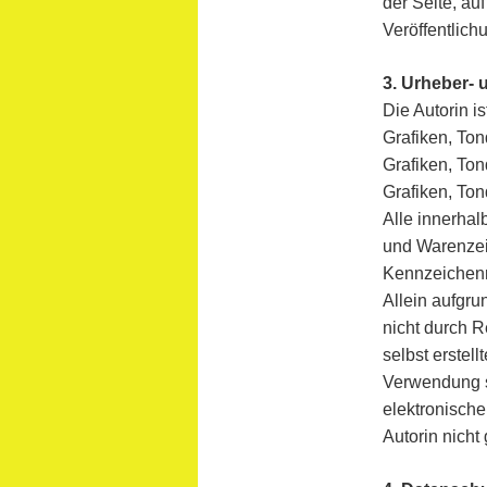
der Seite, au
Veröffentlichu
3. Urheber-
Die Autorin i
Grafiken, Ton
Grafiken, To
Grafiken, To
Alle innerhal
und Warenzei
Kennzeichenr
Allein aufgru
nicht durch Re
selbst erstell
Verwendung s
elektronisch
Autorin nicht 