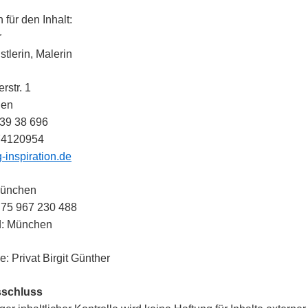
 für den Inhalt:
r
tlerin, Malerin
rstr. 1
hen
 39 38 696
74120954
inspiration.de
München
E 75 967 230 488
d: München
: Privat Birgit Günther
sschluss