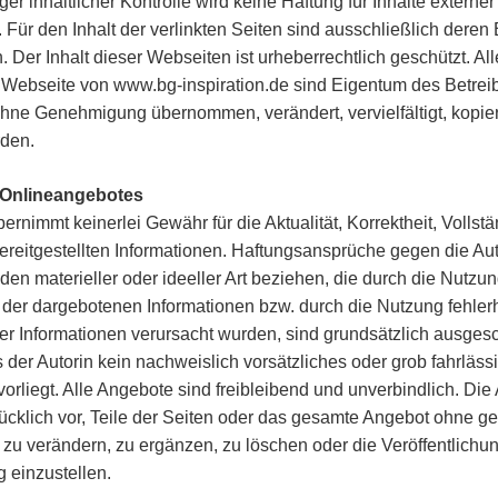
iger inhaltlicher Kontrolle wird keine Haftung für Inhalte externer
ür den Inhalt der verlinkten Seiten sind ausschließlich deren 
h. Der Inhalt dieser Webseiten ist urheberrechtlich geschützt. Al
r Webseite von www.bg-inspiration.de sind Eigentum des Betrei
ohne Genehmigung übernommen, verändert, vervielfältigt, kopier
rden.
s Onlineangebotes
bernimmt keinerlei Gewähr für die Aktualität, Korrektheit, Vollstä
bereitgestellten Informationen. Haftungsansprüche gegen die Au
den materieller oder ideeller Art beziehen, die durch die Nutzu
der dargebotenen Informationen bzw. durch die Nutzung fehlerh
er Informationen verursacht wurden, sind grundsätzlich ausges
s der Autorin kein nachweislich vorsätzliches oder grob fahrläss
orliegt. Alle Angebote sind freibleibend und unverbindlich. Die 
ücklich vor, Teile der Seiten oder das gesamte Angebot ohne g
u verändern, zu ergänzen, zu löschen oder die Veröffentlichu
g einzustellen.