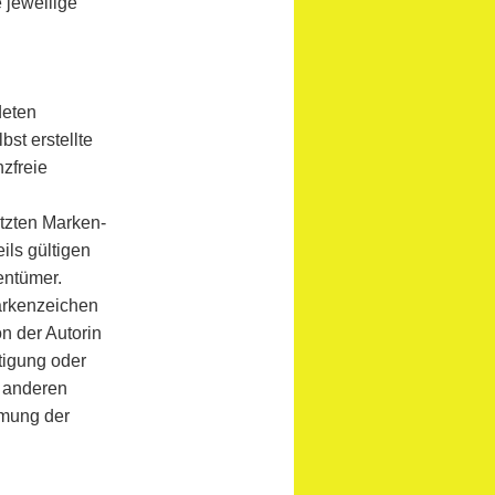
e jeweilige
deten
st erstellte
zfreie
ützten Marken-
ls gültigen
entümer.
Markenzeichen
on der Autorin
ltigung oder
 anderen
mmung der