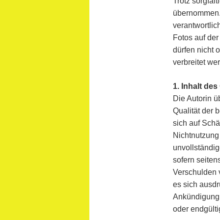
Trotz sorgfält
übernommen. F
verantwortlic
Fotos auf de
dürfen nicht 
verbreitet we
1. Inhalt de
Die Autorin ü
Qualität der 
sich auf Schä
Nichtnutzung 
unvollständig
sofern seiten
Verschulden v
es sich ausdr
Ankündigung z
oder endgülti