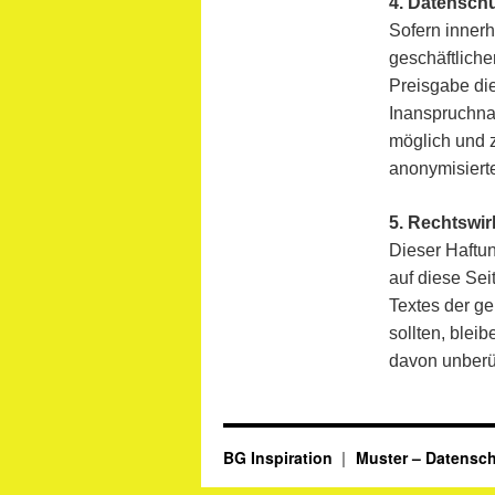
4. Datensch
Sofern innerh
geschäftliche
Preisgabe die
Inanspruchna
möglich und 
anonymisiert
5. Rechtswi
Dieser Haftun
auf diese Sei
Textes der ge
sollten, blei
davon unberü
BG Inspiration
Muster – Datensch